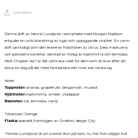
Dela detta
Denna doft av Henrik Lundqvist i samarbete med Morgan Madison
erbjuder en unik blandning av lugn och uppiggande vitalitet. En varm
doft samtidigt som den levererar fräschören av citrus. Dess maskulina
och självsäkra karaktär, berikad av inslag av kashmirträ och ekmossa,
Next Chapter Vol.1 är det ultimata valet för dem som strävar efter att
börja sin dag på det mest fantastiska sätt man kan tänka sig.
Noter ​
Toppnoter:
ananas, grapefrukt, ​bergamott, muskot​
Hjärtnoter:
kashmirträ,
amber
, vitpeppar​
Basnoter:
ros, ekmossa, vanilj
Tillverkad i Sverige
Flaska:
speciellt framtagen av Orrefors, design City
“Henke Lundqvist är en svensk ikon på isen, nu har han släppt två