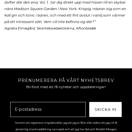
dofter där den ena, Vol. 1, tar dig direkt upp med hissen till en skybar
nära Madison Square Garden i New York. Krispig, nästan isig som en
kall gin och tonic i baren, och med ett fint avslut i vanilj som värmer
på ett intressant sätt. Vem vill inte befinna sig där?”
Agneta Elmegård, Skönhetsredaktörerna, Aftonbladet
PRENUMERERA PÅ VÅRT NYHETSBREV
Bli först med att få nyheter och uppdateringar!
SKICKA IN
Genom att registrera mig bekräftar jag att jag är 18 år eller äldre, att jag vill få
personlig marknadsföring via e-post och att jag har läst och förstått Morgan