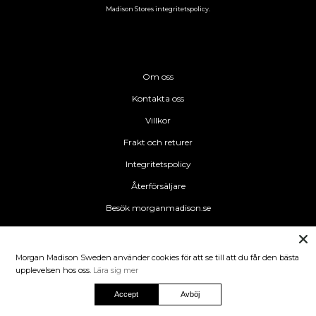
Madison Stores integritetspolicy.
Om oss
Kontakta oss
Villkor
Frakt och returer
Integritetspolicy
Återförsäljare
Besök morganmadison.se
Morgan Madison Sweden använder cookies för att se till att du får den bästa
upplevelsen hos oss.
Lära sig mer
Accept
Avböj